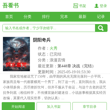
吾看书
书架
登录
首页
分类
排行
完本
最新
记录
阴阳奇兵
作者：
火秀
状态：已完结
分类：浪漫言情
最近更新：
第448章 决战（完结）
更新时间：2025-05-19 01:53:30
我家坟地被诅咒了150年，由早期的风光无限沦落到一介平民，
家族而且每一代都要横死一个男丁，到了这一代，直到我出生，我从
小体弱多病，历尽挫折坎坷，但并不服从于命运，与这个古老的诅咒
抗争到底（相信科学，不传播宣扬封建迷信，小说故事根据真实经历
改编，莫要代入现实世界，切勿认真）...
开始阅读
加入书架
章节目录