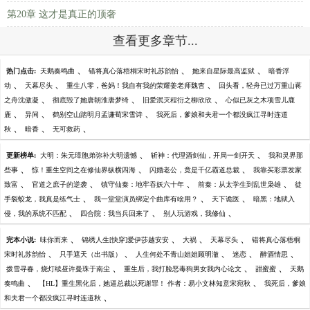
第20章 这才是真正的顶奢
查看更多章节...
、
、
、
热门点击:
天鹅奏鸣曲
错将真心落梧桐宋时礼苏韵怡
她来自星际最高监狱
暗香浮
、
、
、
动
天幕尽头
重生八零，爸妈！我自有我的荣耀姜老师魏杳
回头看，轻舟已过万重山蒋
、
、
、
之舟沈傲凝
彻底毁了她唐朝淮唐梦绮
旧爱泯灭程衍之柳欣欣
心似已灰之木项雪儿鹿
、
、
、
鹿
异间
鹤别空山踏明月孟谦荀宋雪诗
我死后，爹娘和夫君一个都没疯江寻时连道
、
、
、
秋
暗香
无可救药
、
、
更新榜单:
大明：朱元璋胞弟弥补大明遗憾
斩神：代理酒剑仙，开局一剑开天
我和灵界那
、
、
、
些事
惊！重生空间之在修仙界纵横四海
闪婚老公，竟是千亿霸道总裁
我靠买彩票发家
、
、
、
、
致富
官道之庶子的逆袭
镇守仙秦：地牢吞妖六十年
前秦：从太学生到乱世枭雄
徒
、
、
、
手裂蛟龙，我真是练气士
我一堂堂演员绑定个曲库有啥用？
天下诡医
暗黑：地狱入
、
、
、
侵，我的系统不匹配
四合院：我当兵回来了
别人玩游戏，我修仙
、
、
、
、
完本小说:
味你而来
锦绣人生[快穿]爱伊莎越安安
大祸
天幕尽头
错将真心落梧桐
、
、
、
、
、
宋时礼苏韵怡
只手遮天（出书版）
人生何处不青山姐姐顾明澈
迷恋
醉酒情思
、
、
、
拨雪寻春，烧灯续昼许曼珠于南尘
重生后，我打脸恶毒狗男女我内心论文
甜蜜蜜
天鹅
、
、
奏鸣曲
【HL】重生黑化后，她逼总裁以死谢罪！ 作者：易小文林知意宋宛秋
我死后，爹娘
、
和夫君一个都没疯江寻时连道秋