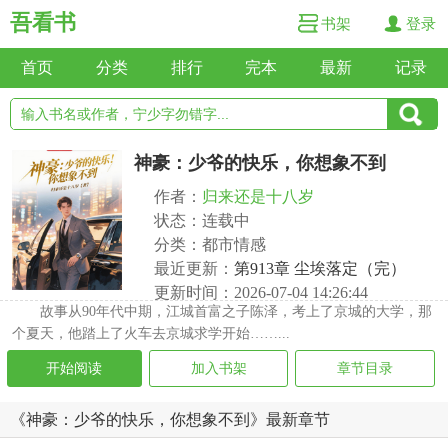
吾看书
书架
登录
首页
分类
排行
完本
最新
记录
神豪：少爷的快乐，你想象不到
作者：
归来还是十八岁
状态：连载中
分类：都市情感
最近更新：
第913章 尘埃落定（完）
更新时间：2026-07-04 14:26:44
故事从90年代中期，江城首富之子陈泽，考上了京城的大学，那
个夏天，他踏上了火车去京城求学开始……...
开始阅读
加入书架
章节目录
《神豪：少爷的快乐，你想象不到》最新章节