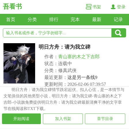
吾看书
书架
登录
首页
分类
排行
完本
最新
记录
明日方舟：请为我立碑
作者：
青山寨的木之下吉郎
状态：连载中
分类：修真武侠
最近更新：
这是另一条线9
更新时间：2026-02-06 07:39:57
明日方舟：请为我立碑情节跌宕起伏、扣人心弦，是一本情节与
文笔俱佳的其他类型小说，明日方舟：请为我立碑-青山寨的木之下
吉郎-小说旗免费提供明日方舟：请为我立碑最新清爽干净的文字章
节在线阅读和TXT下载。
开始阅读
加入书架
章节目录