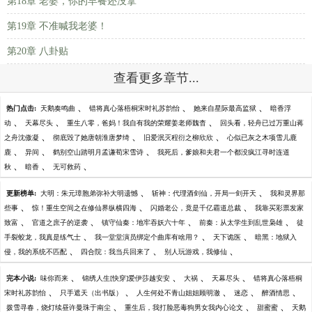
第18章 老婆，你的早餐还没拿
第19章 不准喊我老婆！
第20章 八卦贴
查看更多章节...
、
、
、
热门点击:
天鹅奏鸣曲
错将真心落梧桐宋时礼苏韵怡
她来自星际最高监狱
暗香浮
、
、
、
动
天幕尽头
重生八零，爸妈！我自有我的荣耀姜老师魏杳
回头看，轻舟已过万重山蒋
、
、
、
之舟沈傲凝
彻底毁了她唐朝淮唐梦绮
旧爱泯灭程衍之柳欣欣
心似已灰之木项雪儿鹿
、
、
、
鹿
异间
鹤别空山踏明月孟谦荀宋雪诗
我死后，爹娘和夫君一个都没疯江寻时连道
、
、
、
秋
暗香
无可救药
、
、
更新榜单:
大明：朱元璋胞弟弥补大明遗憾
斩神：代理酒剑仙，开局一剑开天
我和灵界那
、
、
、
些事
惊！重生空间之在修仙界纵横四海
闪婚老公，竟是千亿霸道总裁
我靠买彩票发家
、
、
、
、
致富
官道之庶子的逆袭
镇守仙秦：地牢吞妖六十年
前秦：从太学生到乱世枭雄
徒
、
、
、
手裂蛟龙，我真是练气士
我一堂堂演员绑定个曲库有啥用？
天下诡医
暗黑：地狱入
、
、
、
侵，我的系统不匹配
四合院：我当兵回来了
别人玩游戏，我修仙
、
、
、
、
完本小说:
味你而来
锦绣人生[快穿]爱伊莎越安安
大祸
天幕尽头
错将真心落梧桐
、
、
、
、
、
宋时礼苏韵怡
只手遮天（出书版）
人生何处不青山姐姐顾明澈
迷恋
醉酒情思
、
、
、
拨雪寻春，烧灯续昼许曼珠于南尘
重生后，我打脸恶毒狗男女我内心论文
甜蜜蜜
天鹅