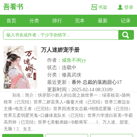
吾看书
书架
登录
首页
分类
排行
完本
最新
记录
万人迷娇宠手册
作者：
咸鱼不闲yy
状态：连载中
分类：修真武侠
最近更新：
番外 总裁的落跑甜心17
更新时间：2025-02-14 08:33:09
别名：简介：快穿部小新人的位面之旅世界一：绿茶校花×舔狗
校草（已完结）世界二娇蛮美人×藤蔓大佬（已完结）世界三擦边女
主播×电竞王者（已完结）世界四渣渣女总裁×纯情恋爱脑（已完结）
世界五柔弱爱哭鬼×口嫌体直队长（已完结）世界六学渣白富美×学霸
高穷帅（已完结）世界七美貌弟媳×冷酷将军……1、万人迷、甜宠、
无脑！2、女主...