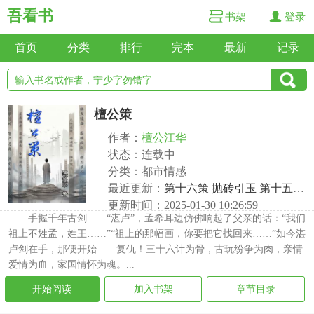
吾看书
书架
登录
首页
分类
排行
完本
最新
记录
檀公策
作者：
檀公江华
状态：连载中
分类：都市情感
最近更新：
第十六策 抛砖引玉 第十五回 上钩
更新时间：2025-01-30 10:26:59
手握千年古剑——“湛卢”，孟希耳边仿佛响起了父亲的话：“我们
祖上不姓孟，姓王……”“祖上的那幅画，你要把它找回来……”如今湛
卢剑在手，那便开始——复仇！三十六计为骨，古玩纷争为肉，亲情
爱情为血，家国情怀为魂。...
开始阅读
加入书架
章节目录