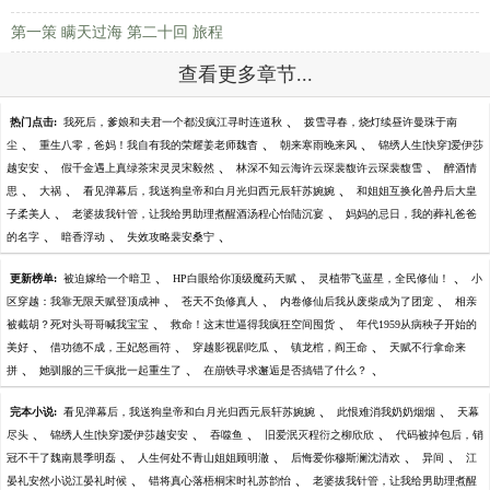
第一策 瞒天过海 第二十回 旅程
查看更多章节...
、
热门点击:
我死后，爹娘和夫君一个都没疯江寻时连道秋
拨雪寻春，烧灯续昼许曼珠于南
、
、
、
尘
重生八零，爸妈！我自有我的荣耀姜老师魏杳
朝来寒雨晚来风
锦绣人生[快穿]爱伊莎
、
、
、
越安安
假千金遇上真绿茶宋灵灵宋毅然
林深不知云海许云琛裴馥许云琛裴馥雪
醉酒情
、
、
、
思
大祸
看见弹幕后，我送狗皇帝和白月光归西元辰轩苏婉婉
和姐姐互换化兽丹后大皇
、
、
子柔美人
老婆拔我针管，让我给男助理煮醒酒汤程心怡陆沉宴
妈妈的忌日，我的葬礼爸爸
、
、
、
的名字
暗香浮动
失效攻略裴安桑宁
、
、
、
更新榜单:
被迫嫁给一个暗卫
HP白眼给你顶级魔药天赋
灵植带飞蓝星，全民修仙！
小
、
、
、
区穿越：我靠无限天赋登顶成神
苍天不负修真人
内卷修仙后我从废柴成为了团宠
相亲
、
、
被截胡？死对头哥哥喊我宝宝
救命！这末世逼得我疯狂空间囤货
年代1959从病秧子开始的
、
、
、
、
美好
借功德不成，王妃怒画符
穿越影视剧吃瓜
镇龙棺，阎王命
天赋不行拿命来
、
、
、
拼
她驯服的三千疯批一起重生了
在崩铁寻求邂逅是否搞错了什么？
、
、
完本小说:
看见弹幕后，我送狗皇帝和白月光归西元辰轩苏婉婉
此恨难消我奶奶烟烟
天幕
、
、
、
、
尽头
锦绣人生[快穿]爱伊莎越安安
吞噬鱼
旧爱泯灭程衍之柳欣欣
代码被掉包后，销
、
、
、
、
冠不干了魏南晨季明磊
人生何处不青山姐姐顾明澈
后悔爱你穆斯澜沈清欢
异间
江
、
、
晏礼安然小说江晏礼时候
错将真心落梧桐宋时礼苏韵怡
老婆拔我针管，让我给男助理煮醒