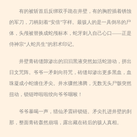
有的被斩首后反绑双手跪在井壁，有的胸腔插着锈蚀
的军刀，刀柄刻着“安倍”字样。最骇人的是一具倒吊的尸
体，头颅被替换成蛇颅标本，蛇牙刺入自己心口——正是
侍神宗“人蛇共生”的邪术印记。
井壁青砖缝隙渗出的汩汩黑液突然如活蛇游动，拼出
日文咒阵。爷爷一矛刺向符咒，砖缝却渗出更多黑血，血
珠凝成小蛇缠住矛尖。井水骤然沸腾，无数无头尸骸突然
扭动，锁链哗啦啦绞向爷爷咽喉！
爷爷暴喝一声，猎仙矛震碎锁链。矛尖扎进井壁的刹
那，整面青砖轰然崩塌，露出藏在砖后的骇人真相。