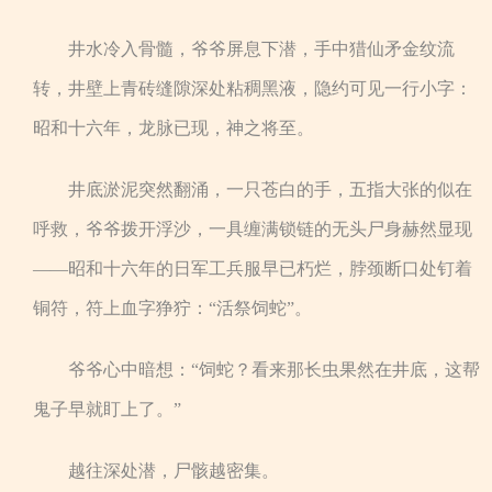
井水冷入骨髓，爷爷屏息下潜，手中猎仙矛金纹流
转，井壁上青砖缝隙深处粘稠黑液，隐约可见一行小字：
昭和十六年，龙脉已现，神之将至。
井底淤泥突然翻涌，一只苍白的手，五指大张的似在
呼救，爷爷拨开浮沙，一具缠满锁链的无头尸身赫然显现
——昭和十六年的日军工兵服早已朽烂，脖颈断口处钉着
铜符，符上血字狰狞：“活祭饲蛇”。
爷爷心中暗想：“饲蛇？看来那长虫果然在井底，这帮
鬼子早就盯上了。”
越往深处潜，尸骸越密集。