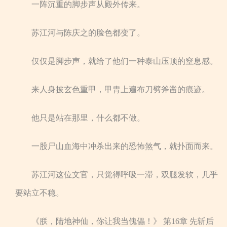
一阵沉重的脚步声从殿外传来。
苏江河与陈庆之的脸色都变了。
仅仅是脚步声，就给了他们一种泰山压顶的窒息感。
来人身披玄色重甲，甲胄上遍布刀劈斧凿的痕迹。
他只是站在那里，什么都不做。
一股尸山血海中冲杀出来的恐怖煞气，就扑面而来。
苏江河这位文官，只觉得呼吸一滞，双腿发软，几乎
要站立不稳。
《朕，陆地神仙，你让我当傀儡！》 第16章 先斩后