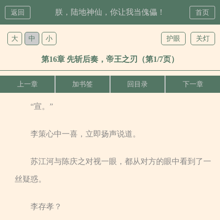
朕，陆地神仙，你让我当傀儡！
返回
首页
大
中
小
护眼
关灯
第16章 先斩后奏，帝王之刃（第1/7页）
上一章
加书签
回目录
下一章
“宣。”
李策心中一喜，立即扬声说道。
苏江河与陈庆之对视一眼，都从对方的眼中看到了一
丝疑惑。
李存孝？