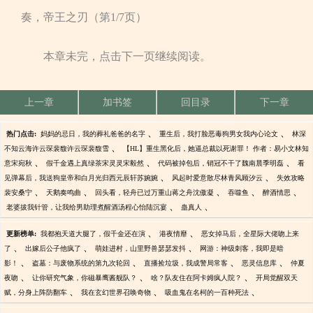
奏，帝王之刃（第1/7页）
本章未完，点击下一页继续阅读。
上一章
加书签
回目录
下一章
、
、
热门点击:
妈妈的忌日，我的葬礼爸爸的名字
重生后，我打脸恶毒狗男女我内心论文
林深
、
不知云海许云琛裴馥许云琛裴馥雪
【HL】重生黑化后，她逼总裁以死谢罪！ 作者：易小文林知
、
、
、
意宋宛秋
假千金遇上真绿茶宋灵灵宋毅然
代码被掉包后，销冠不干了魏南晨季明磊
看
、
、
见弹幕后，我送狗皇帝和白月光归西元辰轩苏婉婉
风起时爱意散尽林青风顾汐云
失效攻略
、
、
、
、
、
裴安桑宁
天鹅奏鸣曲
回头看，轻舟已过万重山蒋之舟沈傲凝
吞噬鱼
醉酒情思
、
、
老婆拔我针管，让我给男助理煮醒酒汤程心怡陆沉宴
蛊真人
、
、
更新榜单:
我都抱天道大腿了，假千金还在演
港夜情靡
恶女掉马后，全星际大佬吻上来
、
、
、
了
出嫁后公子他疯了
萌娃进村，山里野兽瑟瑟发抖
网游：神级刺客，我即是暗
、
、
、
、
影！
盗墓：与废物系统的第九次轮回
直播捡垃圾，我成警局常客
恶灵信息库
仲夏
、
、
、
夜吻
让你研究气象，你磁暴鹰酱舰队？
啥？队友住在阿卡姆疯人院？
开局觉醒双天
、
、
、
赋，分身上阵防翻车
我在玄幻世界召唤奇物
吸血鬼在名柯的一百种死法