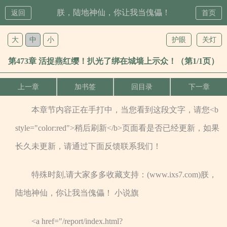
朕，陆地神仙，你让我当傀儡！
返回
首页
大
中
小
护眼
关灯
第473章 活捉燕红缨！扒光了绑在城墙上示众！（第1/1页）
上一章
加书签
回目录
下一章
本章节内容正在手打中，当您看到这段文字，请您<b
style="color:red">稍后刷新</b>页面看是否已经更新，如果
长久未更新，请通过下面反馈联系我们！
特殊时刻,请大家多多收藏支持：(www.ixs7.com)朕，
陆地神仙，你让我当傀儡！ 小说旗
<a href="/report/index.html?