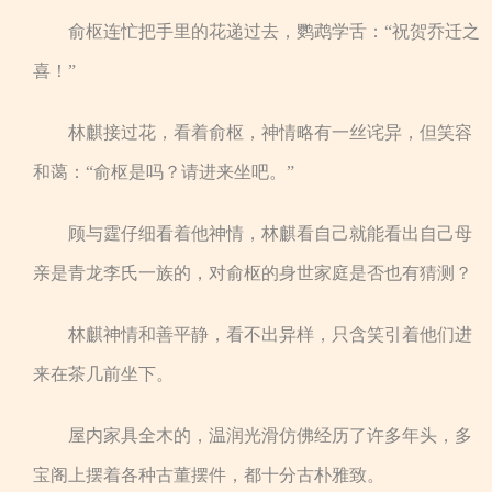
俞枢连忙把手里的花递过去，鹦鹉学舌：“祝贺乔迁之
喜！”
林麒接过花，看着俞枢，神情略有一丝诧异，但笑容
和蔼：“俞枢是吗？请进来坐吧。”
顾与霆仔细看着他神情，林麒看自己就能看出自己母
亲是青龙李氏一族的，对俞枢的身世家庭是否也有猜测？
林麒神情和善平静，看不出异样，只含笑引着他们进
来在茶几前坐下。
屋内家具全木的，温润光滑仿佛经历了许多年头，多
宝阁上摆着各种古董摆件，都十分古朴雅致。