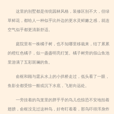
这里的别墅都是传统园林风格，装修区别不大，但绿
草鲜花，都给人一种似乎比外边的更水灵鲜嫩之感，就连
空气似乎都更清新舒适。
庭院里有一株橘子树，也不知哪里移栽来，结了累累
的橙红色橘子，似一盏盏明亮灯笼。橘子树旁的假山鱼池
里游满了五彩斑斓的鱼。
俞枢和顾与霆从水上的小拱桥走过，低头看了一眼，
鱼影全都受惊一般或沉下水底，飞射向远处。
一旁挂着的鸟笼里的胖乎乎的鸟儿也惊恐不安地拍着
翅膀，俞枢没见过这种鸟，好奇盯着看，那鸟吓得浑身炸