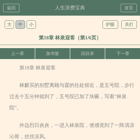
人生浪费宝典
返回
首页
大
中
小
护眼
关灯
第18章 林泉迎客（第1/6页）
上一章
加书签
回目录
下一章
第18章 林泉迎客
林麒买的别墅离顾与霆的住处很近，是五号院，步行
过去十五分钟就到了，五号院已加了块匾，写着“林泉
院”。
外边烈日炎炎，一进入林泉院，便感觉到了一阵清凉
沁骨，丝丝凉风。