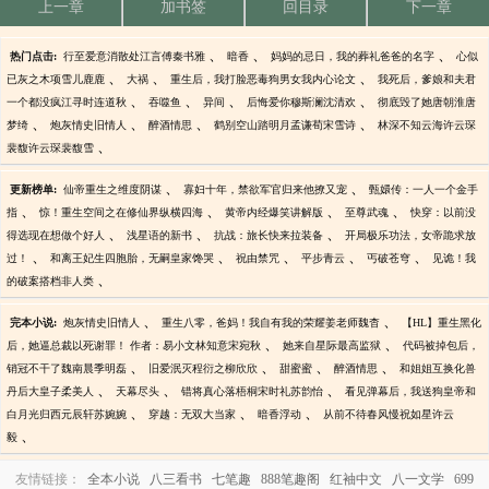
上一章
加书签
回目录
下一章
、
、
、
热门点击:
行至爱意消散处江言傅秦书雅
暗香
妈妈的忌日，我的葬礼爸爸的名字
心似
、
、
、
已灰之木项雪儿鹿鹿
大祸
重生后，我打脸恶毒狗男女我内心论文
我死后，爹娘和夫君
、
、
、
、
一个都没疯江寻时连道秋
吞噬鱼
异间
后悔爱你穆斯澜沈清欢
彻底毁了她唐朝淮唐
、
、
、
、
梦绮
炮灰情史旧情人
醉酒情思
鹤别空山踏明月孟谦荀宋雪诗
林深不知云海许云琛
、
裴馥许云琛裴馥雪
、
、
更新榜单:
仙帝重生之维度阴谋
寡妇十年，禁欲军官归来他撩又宠
甄嬛传：一人一个金手
、
、
、
、
指
惊！重生空间之在修仙界纵横四海
黄帝内经爆笑讲解版
至尊武魂
快穿：以前没
、
、
、
得选现在想做个好人
浅星语的新书
抗战：旅长快来拉装备
开局极乐功法，女帝跪求放
、
、
、
、
、
过！
和离王妃生四胞胎，无嗣皇家馋哭
祝由禁咒
平步青云
丐破苍穹
见诡！我
、
的破案搭档非人类
、
、
完本小说:
炮灰情史旧情人
重生八零，爸妈！我自有我的荣耀姜老师魏杳
【HL】重生黑化
、
、
后，她逼总裁以死谢罪！ 作者：易小文林知意宋宛秋
她来自星际最高监狱
代码被掉包后，
、
、
、
、
销冠不干了魏南晨季明磊
旧爱泯灭程衍之柳欣欣
甜蜜蜜
醉酒情思
和姐姐互换化兽
、
、
、
丹后大皇子柔美人
天幕尽头
错将真心落梧桐宋时礼苏韵怡
看见弹幕后，我送狗皇帝和
、
、
、
白月光归西元辰轩苏婉婉
穿越：无双大当家
暗香浮动
从前不待春风慢祝如星许云
、
毅
友情链接：
全本小说
八三看书
七笔趣
888笔趣阁
红袖中文
八一文学
699