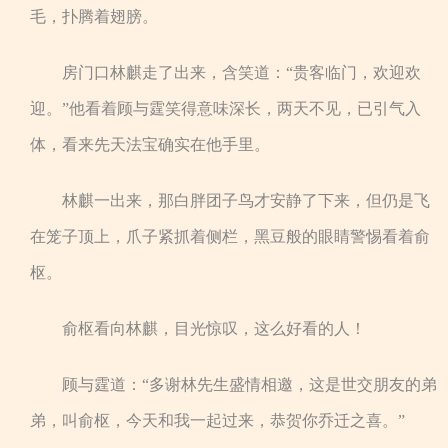
毛，扑腾着翅膀。
房门口林麒走了出来，含笑道：“贵客临门，欢迎欢
迎。”他看着顾与霆笑得意味深长，两天不见，已引气入
体，看来先天法宝确实在他手里。
林麒一出来，那白胖团子鸟才安静了下来，但仍是飞
在笼子顶上，爪子紧抓着侧栏，黑豆般的眼睛警惕看着俞
枢。
俞枢看向林麒，目光惊叹，这么好看的人！
顾与霆道：“多谢林先生盛情相邀，这是世交朋友的弟
弟，叫俞枢，今天和我一起过来，恭贺你乔迁之喜。”