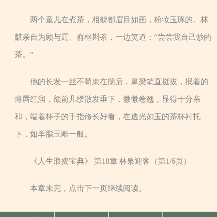
两个童儿在煮茶，相貌都眉目如画，粉妆玉琢的。林
麒亲自为顾与霆、俞枢斟茶，一边笑道：“尝尝我自己炒的
茶。”
他的长发一丝不苟束在脑后，鼻梁笔直挺拔，抿着的
薄唇红润，额前几缕散发垂下，微微卷翘，显得十分亲
和，端着杯子的手指修长好看，在透光如玉的茶杯衬托
下，如羊脂玉雕一般。
《人生浪费宝典》 第18章 林泉迎客（第1/6页）
本章未完，点击下一页继续阅读。