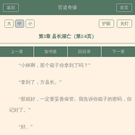
官道奇缘
返回
首页
大
中
小
护眼
关灯
第3章 县长溺亡（第1/4页）
上一章
加书签
回目录
下一章
“小林啊，那个箱子你拿到了吗？”
“拿到了，方县长。”
“那就好，一定要妥善保管。我告诉你箱子的密码，你
记好了。”
“好。”