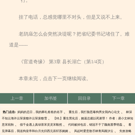
“行。”
挂了电话，总感觉哪里不对头，但是又说不上来。
老鸹庙怎么会突然决堤呢？把省纪委书记堵住了。难
道是------
《官道奇缘》 第3章 县长溺亡（第1/4页）
本章未完，点击下一页继续阅读。
上一章
加书签
回目录
下一章
、
、
热门点击:
妈妈的忌日，我的葬礼爸爸的名字
重生后，我打脸恶毒狗男女我内心论文
林深
、
不知云海许云琛裴馥许云琛裴馥雪
【HL】重生黑化后，她逼总裁以死谢罪！ 作者：易小文林知
、
、
、
意宋宛秋
假千金遇上真绿茶宋灵灵宋毅然
代码被掉包后，销冠不干了魏南晨季明磊
看
、
、
见弹幕后，我送狗皇帝和白月光归西元辰轩苏婉婉
风起时爱意散尽林青风顾汐云
失效攻略