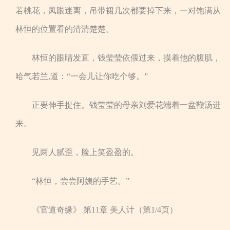
若桃花，凤眼迷离，吊带裙几次都要掉下来，一对饱满从
林恒的位置看的清清楚楚。
林恒的眼睛发直，钱莹莹依偎过来，摸着他的腹肌，
哈气若兰,道：“一会儿让你吃个够。”
正要伸手捉住。钱莹莹的母亲刘爱花端着一盆鞭汤进
来。
见两人腻歪，脸上笑盈盈的。
“林恒，尝尝阿姨的手艺。”
《官道奇缘》 第11章 美人计（第1/4页）