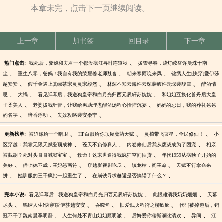
本章未完，点击下一页继续阅读。
上一章
加书签
回目录
下一章
、
热门点击:
我死后，爹娘和夫君一个都没疯江寻时连道秋
拨雪寻春，烧灯续昼许曼珠于南
、
、
、
尘
重生八零，爸妈！我自有我的荣耀姜老师魏杳
朝来寒雨晚来风
锦绣人生[快穿]爱伊莎
、
、
、
越安安
假千金遇上真绿茶宋灵灵宋毅然
林深不知云海许云琛裴馥许云琛裴馥雪
醉酒情
、
、
、
思
大祸
看见弹幕后，我送狗皇帝和白月光归西元辰轩苏婉婉
和姐姐互换化兽丹后大皇
、
、
子柔美人
老婆拔我针管，让我给男助理煮醒酒汤程心怡陆沉宴
妈妈的忌日，我的葬礼爸爸
、
、
、
的名字
暗香浮动
失效攻略裴安桑宁
、
、
、
更新榜单:
被迫嫁给一个暗卫
HP白眼给你顶级魔药天赋
灵植带飞蓝星，全民修仙！
小
、
、
、
区穿越：我靠无限天赋登顶成神
苍天不负修真人
内卷修仙后我从废柴成为了团宠
相亲
、
、
被截胡？死对头哥哥喊我宝宝
救命！这末世逼得我疯狂空间囤货
年代1959从病秧子开始的
、
、
、
、
美好
借功德不成，王妃怒画符
穿越影视剧吃瓜
镇龙棺，阎王命
天赋不行拿命来
、
、
、
拼
她驯服的三千疯批一起重生了
在崩铁寻求邂逅是否搞错了什么？
、
、
完本小说:
看见弹幕后，我送狗皇帝和白月光归西元辰轩苏婉婉
此恨难消我奶奶烟烟
天幕
、
、
、
、
尽头
锦绣人生[快穿]爱伊莎越安安
吞噬鱼
旧爱泯灭程衍之柳欣欣
代码被掉包后，销
、
、
、
、
冠不干了魏南晨季明磊
人生何处不青山姐姐顾明澈
后悔爱你穆斯澜沈清欢
异间
江