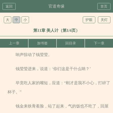
官道奇缘
返回
首页
大
中
小
护眼
关灯
第11章 美人计（第1/4页）
上一章
加书签
回目录
下一章
响声惊动了钱莹莹。
钱莹莹进来，说道：‘你们这是干什么呐？’
毕竟吃人家的嘴短，应道：“刚才是我不小心，打碎了
杯子。”
钱金来铁青着脸，站了起来，气的饭也不吃了，回屋